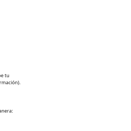
e tu 
ormación).
anera: