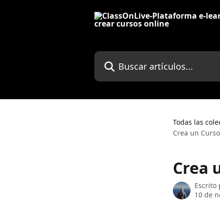
Ir al contenido principal
Buscar artículos...
Todas las cole
Crea un Curs
Crea 
Escrito
10 de n