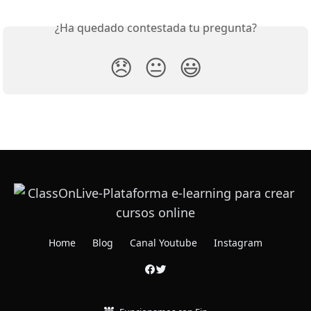
¿Ha quedado contestada tu pregunta?
😞
😐
😃
Home
Blog
Canal Youtube
Instagram