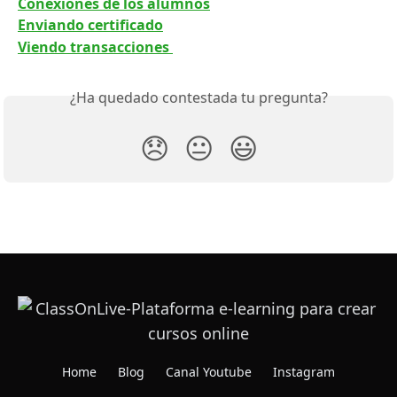
Conexiones de los alumnos
Enviando certificado
Viendo transacciones 
¿Ha quedado contestada tu pregunta?
😞
😐
😃
Home
Blog
Canal Youtube
Instagram