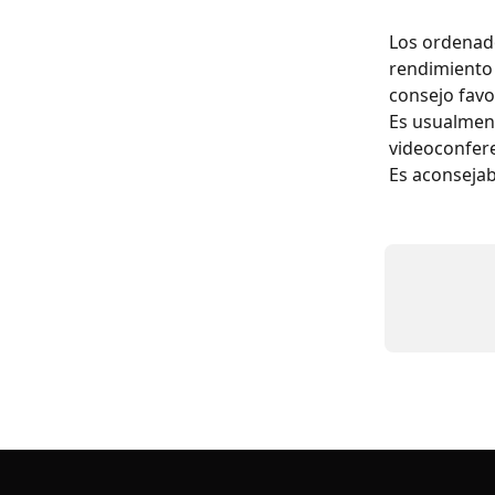
Los ordenado
rendimiento 
consejo favor
Es usualment
videoconfere
Es aconsejab