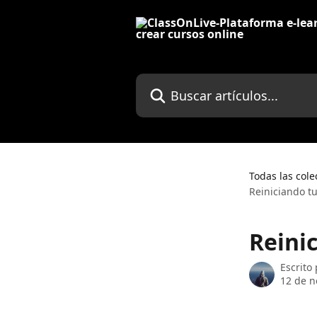
Ir al contenido principal
Buscar artículos...
Todas las cole
Reiniciando 
Reini
Escrito
12 de n