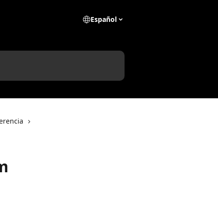
Español
erencia
m