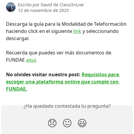
Escrito por
David de ClassOnLive
12 de noviembre de 2025
Descarga la guía para la Modalidad de Teleformación 
haciendo click en el siguiente 
link
 y seleccionando 
descargar.
Recuerda que puedes ver más documentos de 
FUNDAE 
aquí
.
No olvides visitar nuestro post: 
Requisitos para 
escoger una plataforma online que cumple con 
FUNDAE.
¿Ha quedado contestada tu pregunta?
😞
😐
😃