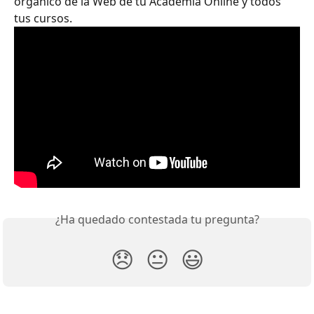
orgánico de la Web de tu Academia Online y todos 
tus cursos.
¿Ha quedado contestada tu pregunta?
😞
😐
😃