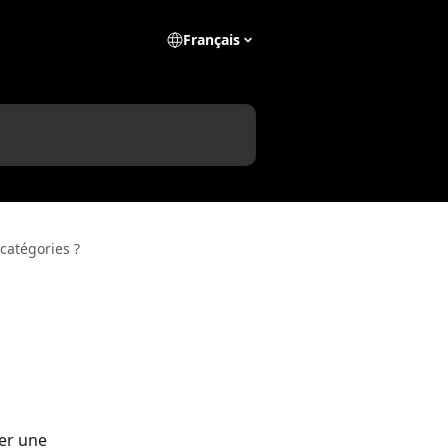
Français
 catégories ?
er une 