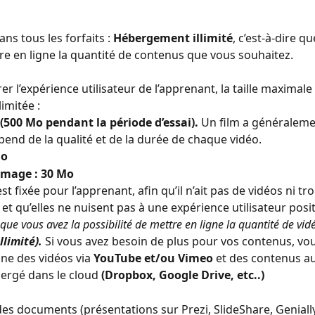
ns tous les forfaits : 
Hébergement illimité
, c’est-à-dire q
e en ligne la quantité de contenus que vous souhaitez.
r l’expérience utilisateur de l’apprenant, la taille maximal
imitée :
 (500 Mo pendant la période d’essai). 
Un film a généralemen
pend de la qualité et de la durée de chaque vidéo.
Mo
mage : 30 Mo
est fixée pour l’apprenant, afin qu’il n’ait pas de vidéos ni tr
et qu’elles ne nuisent pas à une expérience utilisateur posit
que vous avez la possibilité de mettre en ligne la quantité de vid
illimité). 
Si vous avez besoin de plus pour vos contenus, vo
gne des vidéos via 
YouTube et/ou Vimeo 
et des contenus a
bergé dans le cloud
 (Dropbox, Google Drive, etc..)
es documents (présentations sur Prezi, SlideShare, Genially, 