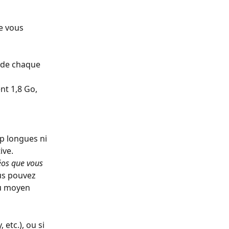
ue vous 
e de chaque 
t 1,8 Go, 
op longues ni 
ive. 
éos que vous 
us pouvez 
u moyen 
etc.), ou si 