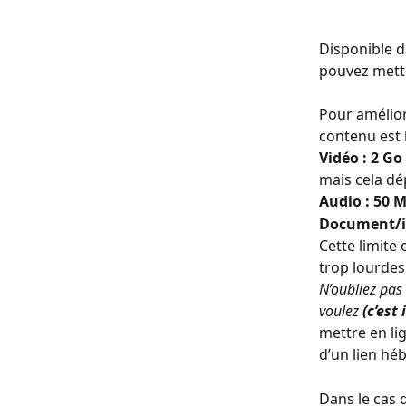
Disponible da
pouvez mettr
Pour améliore
contenu est l
Vidéo : 2 Go
mais cela dé
Audio : 50 
Document/i
Cette limite 
trop lourdes 
N’oubliez pas 
voulez
 (c’est 
mettre en li
d’un lien hé
Dans le cas d