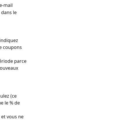
 e-mail
 dans le 
’indiquez 
de coupons 
ériode parce 
nouveaux 
lez (ce 
ue le % de 
 et vous ne 