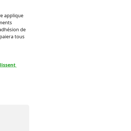
ve applique 
ements 
 adhésion de 
paiera tous 
issent 