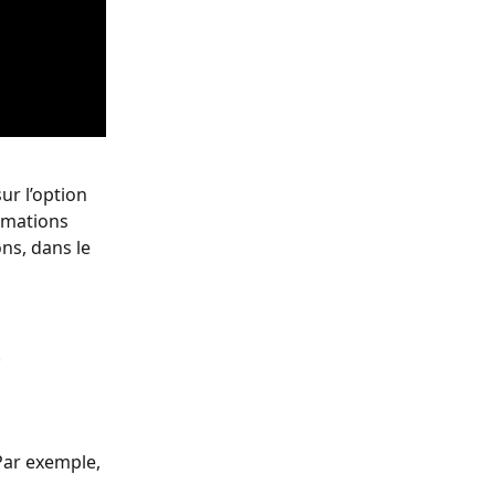
r l’option 
ormations 
ns, dans le 
.
 Par exemple, 