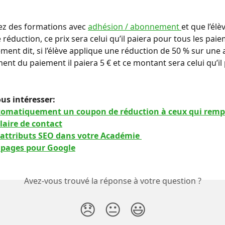
ez des formations avec 
adhésion / abonnement 
et que l’élè
réduction, ce prix sera celui qu’il paiera pour tous les pai
ement dit, si l’élève applique une réduction de 50 % sur une
ent du paiement il paiera 5 € et ce montant sera celui qu’il 
us intéresser: 
omatiquement un coupon de réduction à ceux qui rempl
laire de contact
 attributs SEO dans votre Académie 
 pages pour Google
Avez-vous trouvé la réponse à votre question ?
😞
😐
😃