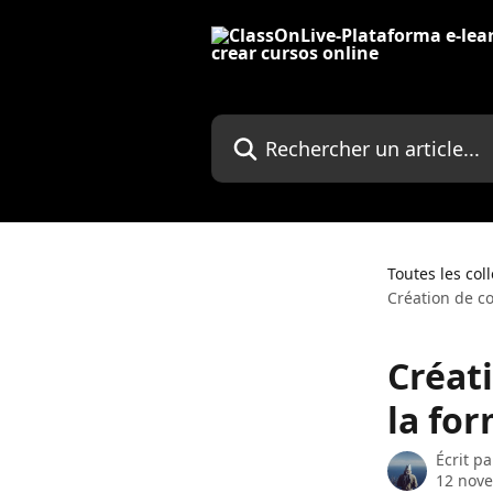
Passer au contenu principal
Rechercher un article...
Toutes les col
Création de c
Créat
la fo
Écrit p
12 nov