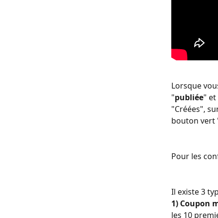
Lorsque vous
"
publiée
" et
"Créées", su
bouton vert 
Pour les con
Il existe 3 t
1) Coupon m
les 10 premie