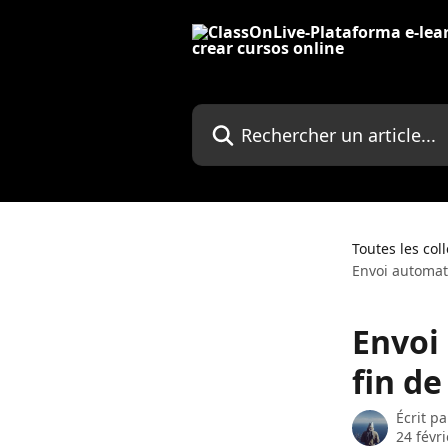
Passer au contenu principal
Rechercher un article...
Toutes les col
Envoi automati
Envoi 
fin de
Écrit p
24 févr