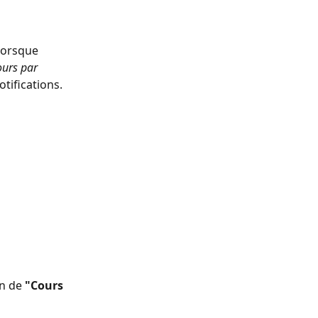
lorsque 
ours par 
otifications.
n de 
"Cours 