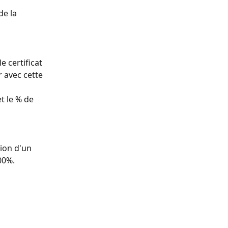
e la 
 certificat 
r avec cette 
t le % de 
tion d'un 
00%.