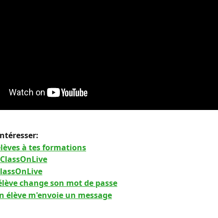
intéresser:
élèves à tes formations
 ClassOnLive
ClassOnLive
lève change son mot de passe
 élève m'envoie un message