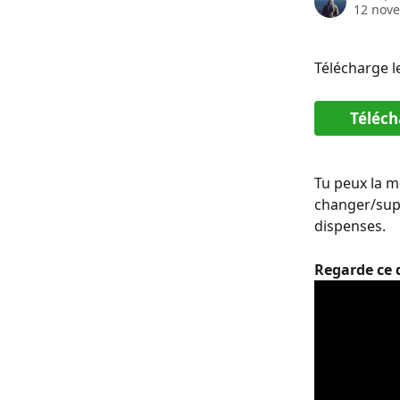
12 nov
Télécharge l
Téléch
Tu peux la m
changer/supp
dispenses.
Regarde ce q