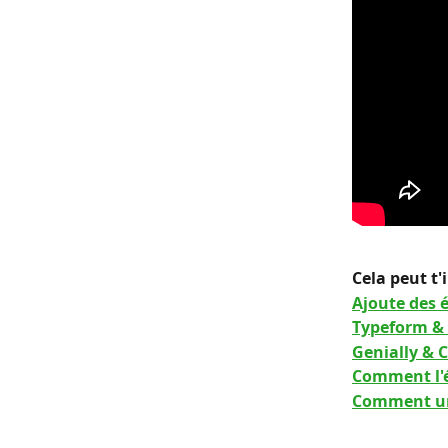
Cela peut t'
Ajoute des 
Typeform &
Genially & 
Comment l'é
Comment un