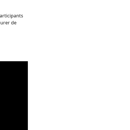
rticipants 
surer de 