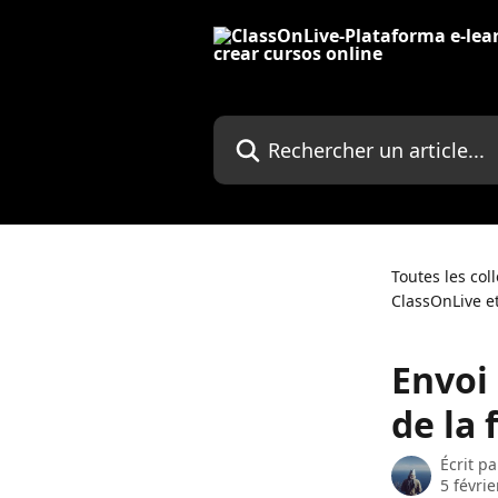
Passer au contenu principal
Rechercher un article...
Toutes les col
ClassOnLive 
Envoi 
de la
Écrit p
5 févri