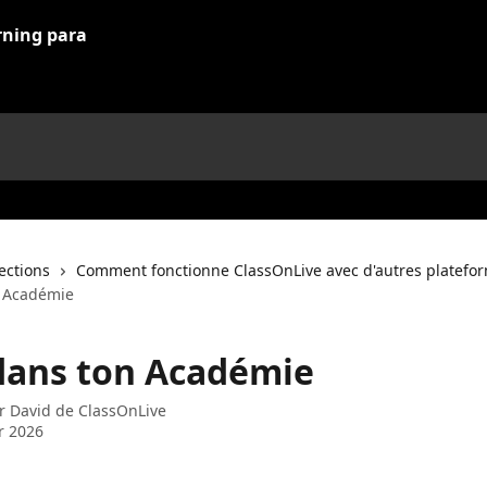
lections
Comment fonctionne ClassOnLive avec d'autres platefo
n Académie
dans ton Académie
ar
David de ClassOnLive
er 2026