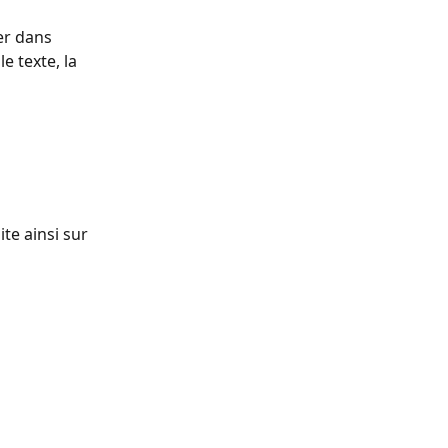
er dans 
e texte, la 
te ainsi sur 