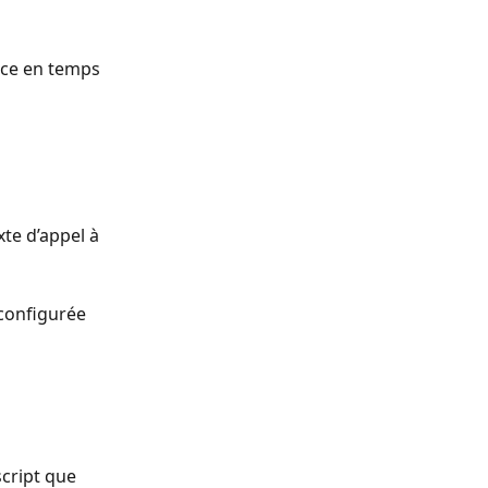
nce en temps 
te d’appel à 
configurée 
script que 