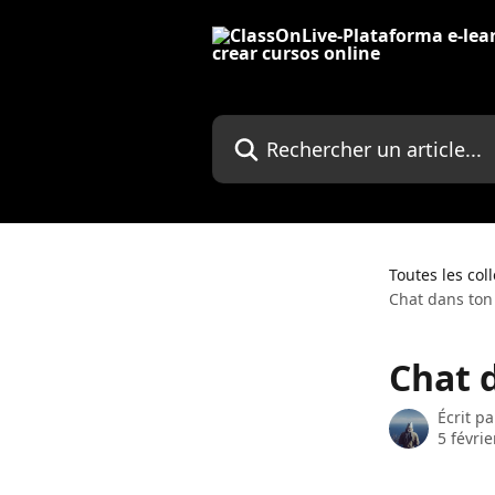
Passer au contenu principal
Rechercher un article...
Toutes les col
Chat dans to
Chat 
Écrit p
5 févri