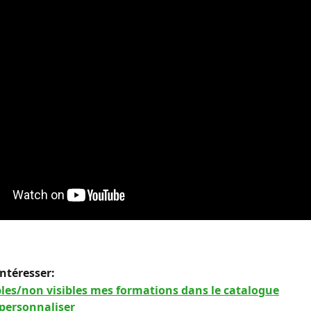
intéresser: 
bles/non visibles mes formations dans le catalogue
 personnaliser