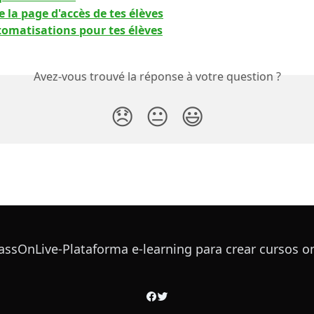
 la page d'accès de tes élèves
tomatisations pour tes élèves
Avez-vous trouvé la réponse à votre question ?
😞
😐
😃