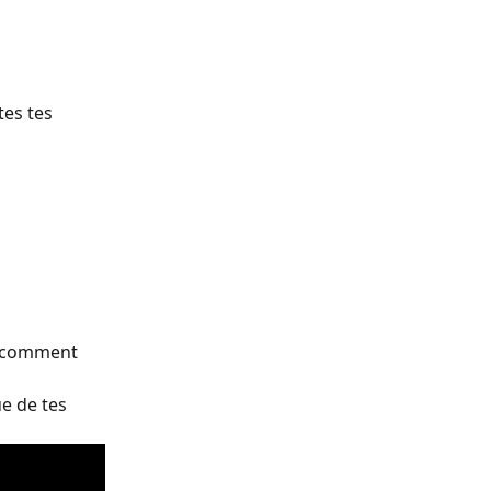
es tes 
s comment 
e de tes 