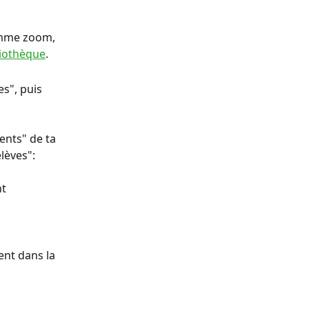
omme zoom, 
liothèque
.
s", puis 
ents" de ta 
élèves":
t 
ent dans la 