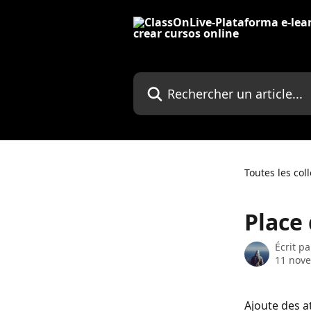
Passer au contenu principal
Rechercher un article...
Toutes les col
Place 
Écrit p
11 nov
Ajoute des a