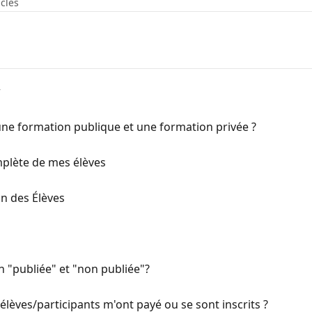
icles
r
 une formation publique et une formation privée ?
mplète de mes élèves
n des Élèves
 "publiée" et "non publiée"?
èves/participants m'ont payé ou se sont inscrits ?