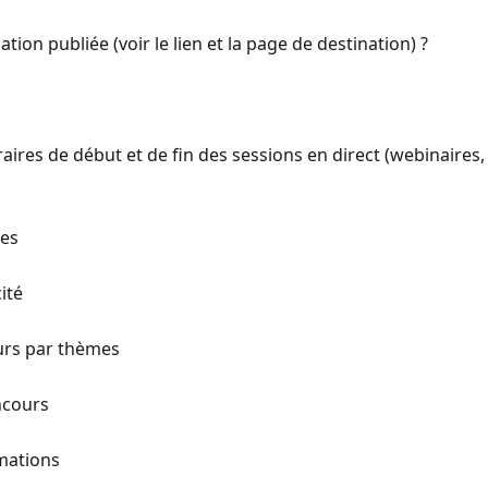
on publiée (voir le lien et la page de destination) ?
res de début et de fin des sessions en direct (webinaires, 
ves
ité
urs par thèmes
ncours
mations