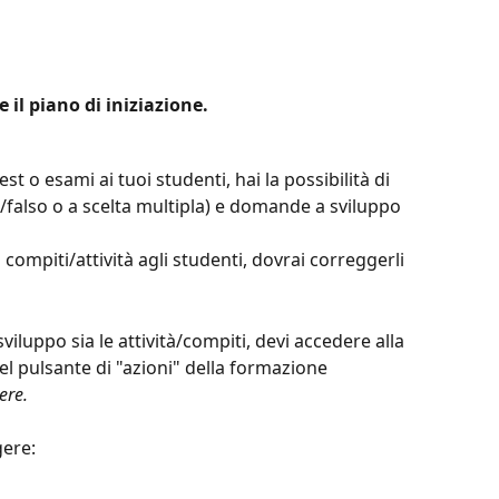
e il piano di iniziazione. 
t o esami ai tuoi studenti, hai la possibilità di 
falso o a scelta multipla) e domande a sviluppo 
compiti/attività agli studenti, dovrai correggerli 
iluppo sia le attività/compiti, devi accedere alla 
el pulsante di "azioni" della formazione 
ere.
gere: