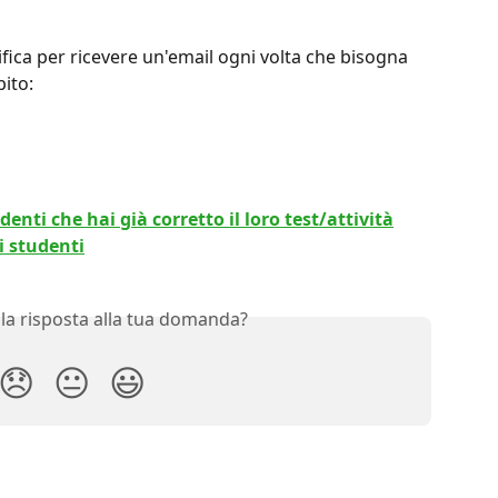
ifica per ricevere un'email ogni volta che bisogna 
pito:
nti che hai già corretto il loro test/attività
i studenti
 la risposta alla tua domanda?
😞
😐
😃