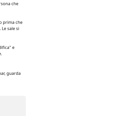
rsona che 
to prima che 
Le sale si 
ifica" e 
e.
nar, guarda 