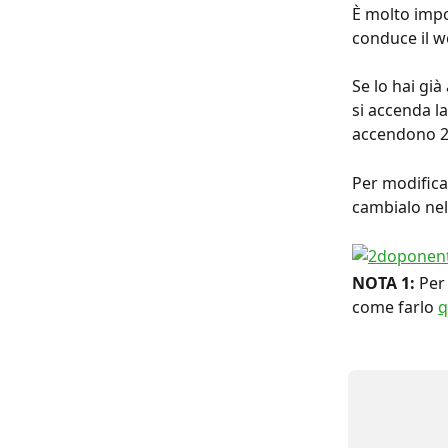
È molto impo
conduce il w
Se lo hai gi
si accenda la
accendono 20
Per modifica
cambialo nel
NOTA 1:
 Per
come farlo 
q