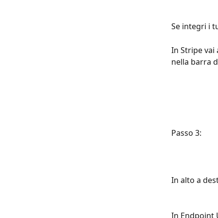
Se integri i
In Stripe va
nella barra d
Passo 3:
In alto a de
In Endpoint U