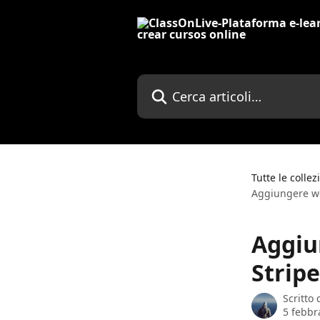
Vai al contenuto principale
Cerca articoli…
Tutte le collez
Aggiungere we
Aggiu
Stripe
Scritto
5 febbr