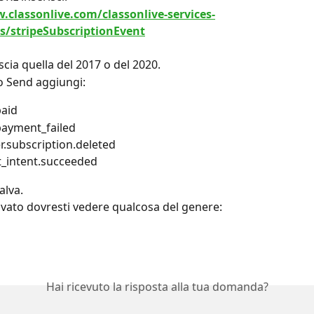
.classonlive.com/classonlive-services-
rs/stripeSubscriptionEvent
scia quella del 2017 o del 2020.
to Send aggiungi:
paid
payment_failed
.subscription.deleted
_intent.succeeded
Salva.
lvato dovresti vedere qualcosa del genere:
Hai ricevuto la risposta alla tua domanda?