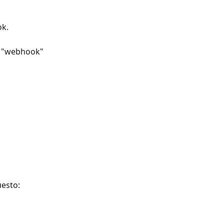
ok.
a "webhook" 
uesto: