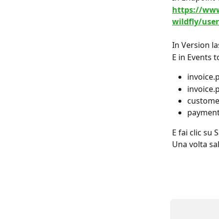
https://www
wildfly/use
In Version la
E in Events 
invoice.
invoice.
customer
payment
E fai clic su 
Una volta sa