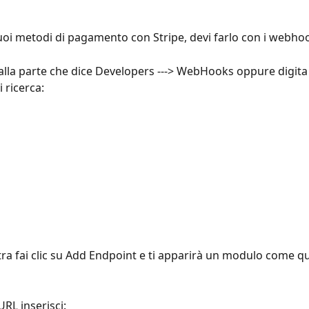
 tuoi metodi di pagamento con Stripe, devi farlo con i webho
i alla parte che dice Developers ---> WebHooks oppure digit
i ricerca:
stra fai clic su Add Endpoint e ti apparirà un modulo come q
RL inserisci: