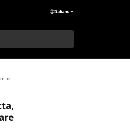
Italiano
ure mi
tta,
are