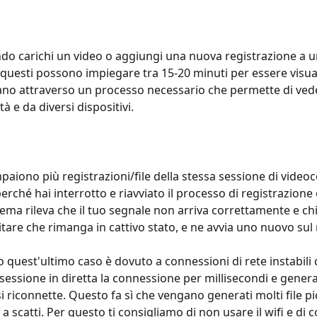
ndo carichi un video o aggiungi una nuova registrazione a u
questi possono impiegare tra 15-20 minuti per essere visuali
no attraverso un processo necessario che permette di veder
tà e da diversi dispositivi.
iono più registrazioni/file della stessa sessione di videoc
erché hai interrotto e riavviato il processo di registrazione
tema rileva che il tuo segnale non arriva correttamente e chiud
itare che rimanga in cattivo stato, e ne avvia uno nuovo s
 quest'ultimo caso è dovuto a connessioni di rete instabili
 sessione in diretta la connessione per millisecondi e gener
i riconnette. Questo fa sì che vengano generati molti file pic
 a scatti. Per questo ti consigliamo di non usare il wifi e di c