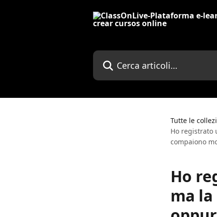
Vai al contenuto principale
Cerca articoli…
Tutte le collez
Ho registrato
compaiono molt
Ho reg
ma la
oppur