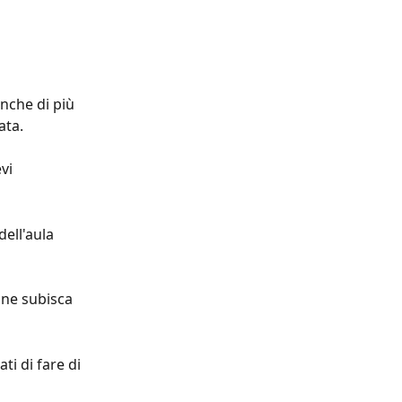
nche di più 
ata.
vi 
dell'aula 
one subisca 
ti di fare di 