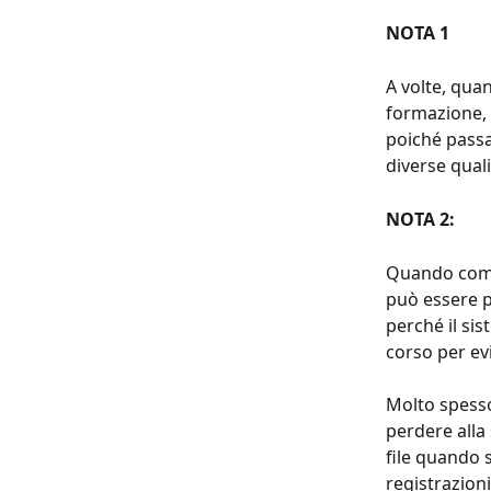
NOTA 1
A volte, qua
formazione, 
poiché passa
diverse quali
NOTA 2: 
Quando compa
può essere p
perché il sis
corso per ev
Molto spesso
perdere alla
file quando s
registrazioni