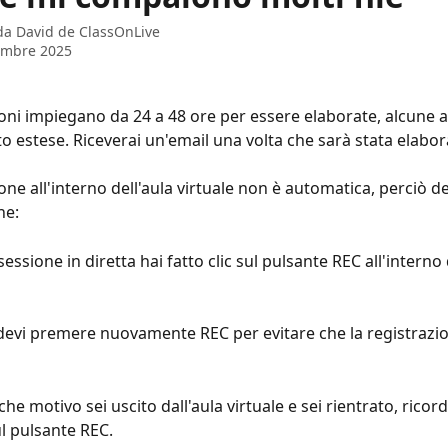
 da
David de ClassOnLive
embre 2025
ioni impiegano da 24 a 48 ore per essere elaborate, alcune a
o estese. Riceverai un'email una volta che sarà stata elabor
one all'interno dell'aula virtuale non è automatica, perciò de
he:
sessione in diretta hai fatto clic sul pulsante REC all'interno 
 devi premere nuovamente REC per evitare che la registrazi
che motivo sei uscito dall'aula virtuale e sei rientrato, ricorda
ul pulsante REC.