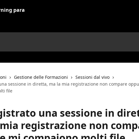
ioni
Gestione delle Formazioni
Sessioni dal vivo
 una sessione in diretta, ma la mia registrazione non compare opp
i file
istrato una sessione in dire
 mia registrazione non comp
e mi compaiono molti file