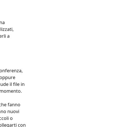
na 
zzati, 
li a 
onferenza, 
 oppure 
e il file in 
ul momento.
 che fanno 
ano nuovi 
coli o 
ollegarti con 