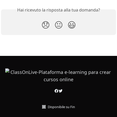
Hai ricevuto la risposta alla tua domanda?
😞
😐
😃
Disponibile su Fin