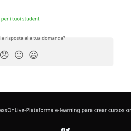
 per i tuoi studenti
 la risposta alla tua domanda?
😞
😐
😃