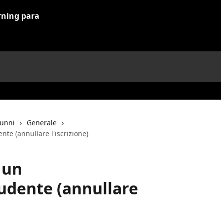
lunni
Generale
te (annullare l'iscrizione)
 un
udente (annullare