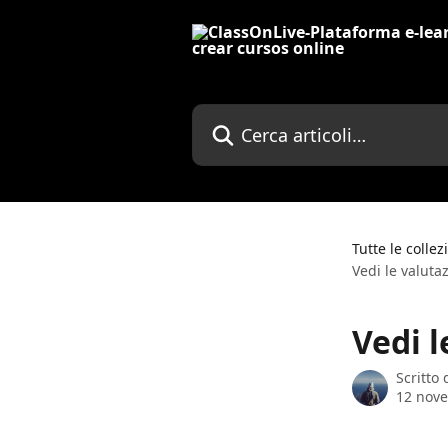
Vai al contenuto principale
Cerca articoli…
Tutte le collez
Vedi le valuta
Vedi l
Scritto
12 nov