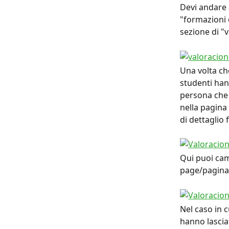
Devi andare a
"formazioni 
sezione di "v
Una volta che
studenti hann
persona che h
nella pagina 
di dettaglio f
Qui puoi cam
page/pagina 
Nel caso in c
hanno lasciat