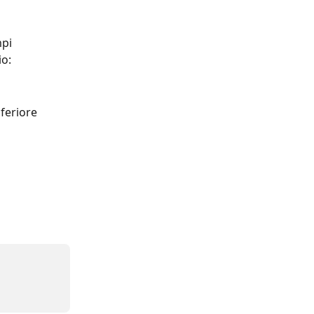
pi 
io:
feriore 