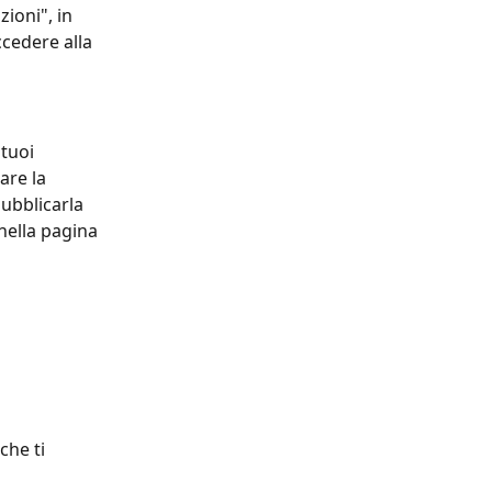
ioni", in 
cedere alla 
tuoi 
are la 
pubblicarla 
nella pagina 
 
che ti 