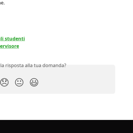
ne.
li studenti
ervisore
 la risposta alla tua domanda?
😞
😐
😃