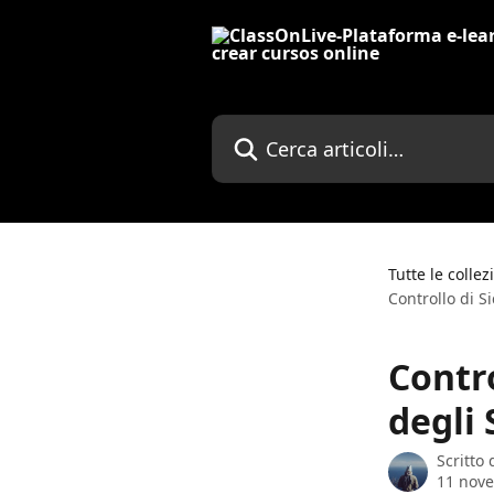
Vai al contenuto principale
Cerca articoli…
Tutte le collez
Controllo di S
Contro
degli 
Scritto
11 nov