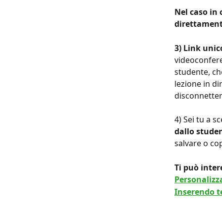
Nel caso in 
direttamente
3) Link unic
videoconfere
studente, che
lezione in di
disconnetter
4) Sei tu a s
dallo stude
salvare o cop
Ti può inter
Personalizza
Inserendo te