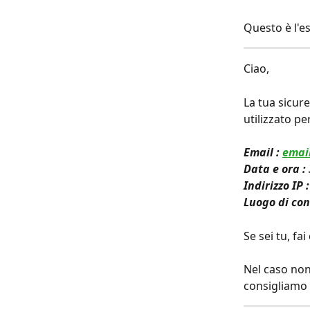
Questo è l'e
Ciao,
La tua sicur
utilizzato p
Email : 
emai
Data e ora :
Indirizzo IP 
Luogo di co
Se sei tu, fai 
Nel caso non f
consigliamo i