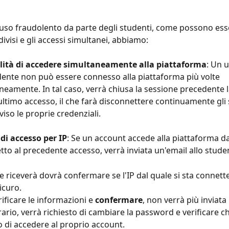
l'uso fraudolento da parte degli studenti, come possono esse
visi e gli accessi simultanei, abbiamo: 
ilità di accedere simultaneamente alla piattaforma
: Un u
ente non può essere connesso alla piattaforma più volte 
amente. In tal caso, verrà chiusa la sessione precedente 
'ultimo accesso, il che farà disconnettere continuamente gli
iso le proprie credenziali.
 di accesso per IP
: Se un account accede alla piattaforma da
etto al precedente accesso, verrà inviata un'email allo stude
he riceverà dovrà confermare se l'IP dal quale si sta connett
sicuro.
rificare le informazioni e 
confermare
, non verrà più inviata
rario, verrà richiesto di cambiare la password e verificare 
o di accedere al proprio account.