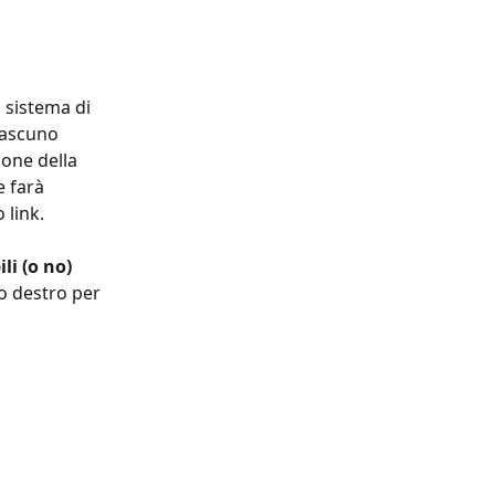
l sistema di 
iascuno 
ione della 
e farà 
 link.
li (o no) 
to destro per 