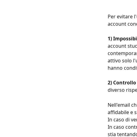
Per evitare 
account condi
1) Impossib
account stud
contemporane
attivo solo l
hanno condiv
2) Controllo
diverso risp
Nell'email c
affidabile e 
In caso di ve
In caso cont
stia tentand