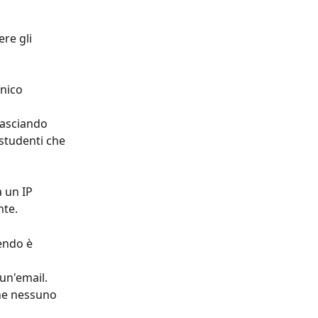
re gli 
nico 
lasciando 
 studenti che 
 un IP 
nte.
endo è 
 un'email.
che nessuno 