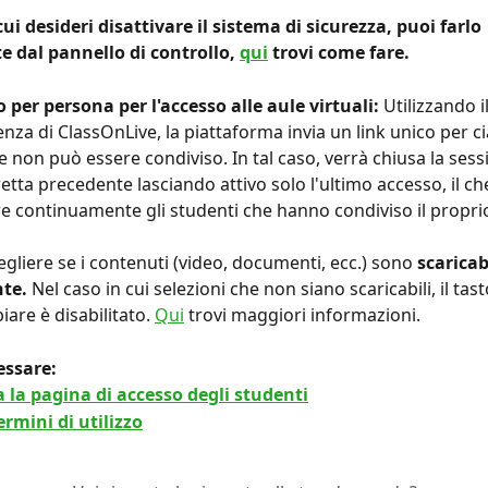
cui desideri disattivare il sistema di sicurezza, puoi farlo 
 dal pannello di controllo, 
qui
 trovi come fare.
o per persona per l'accesso alle aule virtuali: 
Utilizzando i
nza di ClassOnLive, la piattaforma invia un link unico per c
 non può essere condiviso. In tal caso, verrà chiusa la sess
retta precedente lasciando attivo solo l'ultimo accesso, il ch
e continuamente gli studenti che hanno condiviso il proprio
cegliere se i contenuti (video, documenti, ecc.) sono 
scaricabi
nte.
 Nel caso in cui selezioni che non siano scaricabili, il tas
iare è disabilitato. 
Qui
 trovi maggiori informazioni.
essare: 
 la pagina di accesso degli studenti
rmini di utilizzo