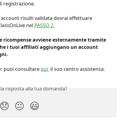
i registrazione.
account risulti validata dovrai effettuare 
ClassOnLive nel 
PASSO 2.
e ricompense avviene esternamente tramite 
he i tuoi affiliati aggiungano un account 
gni.
er puoi consultare 
qui 
 il suo centro assistenza.
 la risposta alla tua domanda?
😞
😐
😃