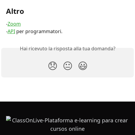
Altro
-
Zoom
-
API
 per programmatori.
Hai ricevuto la risposta alla tua domanda?
😞
😐
😃