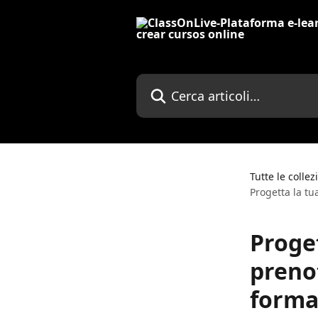
Vai al contenuto principale
Cerca articoli…
Tutte le collez
Progetta la t
Proge
preno
forma