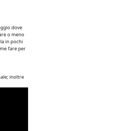
aggio dove 
tare o meno 
la in pochi 
ome fare per 
le; inoltre 