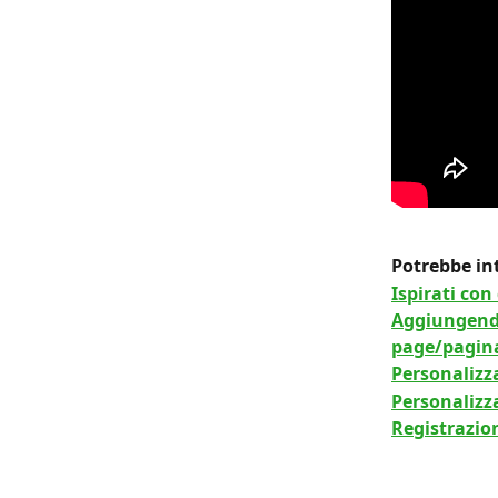
Potrebbe int
Ispirati co
Aggiungendo
page/pagina
Personalizza
Personalizz
Registrazion