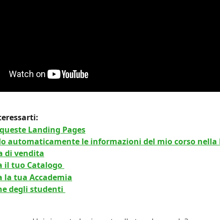
eressarti: 
n queste Landing Pages
 automaticamente le informazioni del mio corso nella 
 di vendita
 il tuo Catalogo 
a la tua Accademia
e degli studenti 