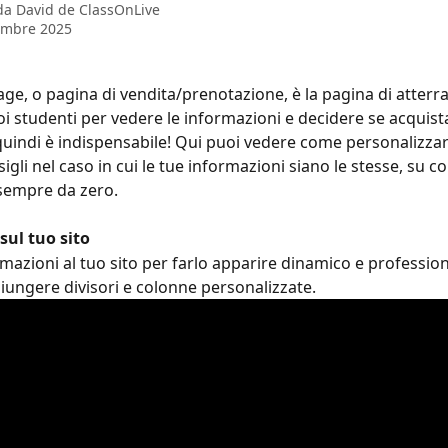
 da
David de ClassOnLive
embre 2025
age, o pagina di vendita/prenotazione, è la pagina di atterr
uoi studenti per vedere le informazioni e decidere se acquis
 quindi è indispensabile! Qui puoi vedere come personalizzar
igli nel caso in cui le tue informazioni siano le stesse, su c
sempre da zero.
sul tuo sito
mazioni al tuo sito per farlo apparire dinamico e professiona
iungere divisori e colonne personalizzate.