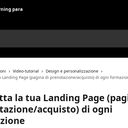
ioni
Video-tutorial
Design e personalizzazione
ua Landing Page (pagina di prenotazione/acquisto) di ogni formazio
tta la tua Landing Page (pag
tazione/acquisto) di ogni
zione