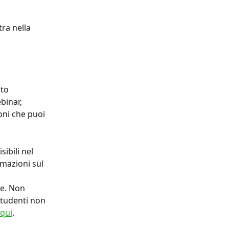
ra nella 
oto
binar, 
oni che puoi 
sibili nel 
mazioni sul 
re. Non 
studenti non 
qui
.