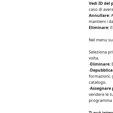
Vedi ID del 
caso di avere
Annullare
: 
mantieni i da
Eliminare
: 
Nel menu sup
Seleziona pr
volta.
-
Eliminare
:
-
Depubblica
formazioni, 
catalogo.
-
Assegnare p
vendere le tu
programma di
Ti può inter