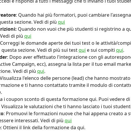
ccedi e rispondi a tutti i messaggi che ti inviano i tuoi studen
reatore
: Quando hai più formatori, puoi cambiare l'assegna
uesta sezione. Vedi di più 
qui
rizioni:
 Quando non vuoi che più studenti si registrino a q
Vedi di più 
qui
 Correggi le domande aperte dei tuoi test o le attività/compi
questa sezione. Vedi di più sui test 
qui
 e sui compiti 
qui
.
der
: Dopo aver effettuato l'integrazione con gli autorespon
ctive Campaign, ecc), assegna la lista per il tuo email marke
ione. Vedi di più 
qui
.
 Visualizza l'elenco delle persone (lead) che hanno mostrato
ormazione e ti hanno contattato tramite il modulo di contatto
.
ea i coupon sconto di questa formazione qui. Puoi vedere di 
: Visualizza le valutazioni che ti hanno lasciato i tuoi studenti
to
: Promuovi le formazioni nuove che hai appena creato a s
sere interessati. Vedi di più 
qui
e
: Ottieni il link della formazione da qui.