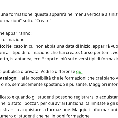
una formazione, questa apparirà nel menu verticale a sinist
Formazioni" sotto "Create".
he appariranno:
la formazione
io
: Nel caso in cui non abbia una data di inizio, apparirà vu
rirà il tipo di formazione che hai creato: Corso per temi, we
tto, istantanea, ecc. Scopri di più sui diversi tipi di formazi
 è pubblica o privata. Vedi le differenze 
qui
.
 Catalogo
: Hai la possibilità che le formazioni che crei siano vi
 o no, semplicemente spostando il pulsante. Maggiori infor
.
licato è quando gli studenti possono registrarsi o acquista
nello stato "bozza", per cui avrai funzionalità limitate e gli 
istrarsi o acquistare la formazione. Maggiori informazioni 
Numero di studenti che hai in ogni formazione