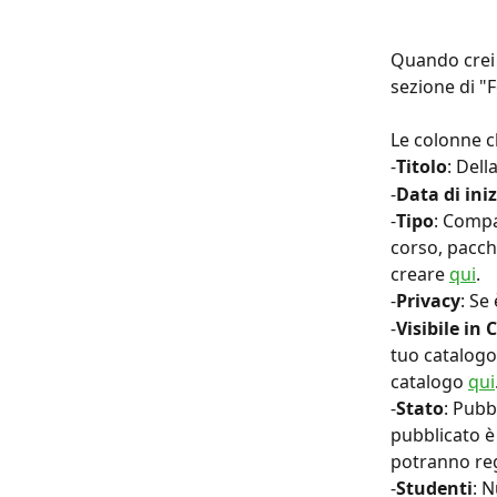
Quando crei 
sezione di "
Le colonne c
-
Titolo
: Del
-
Data di iniz
-
Tipo
: Compa
corso, pacche
creare 
qui
.
-
Privacy
: Se
-
Visibile in
tuo catalogo
catalogo 
qui
-
Stato
: Pubb
pubblicato è 
potranno reg
-
Studenti
: 