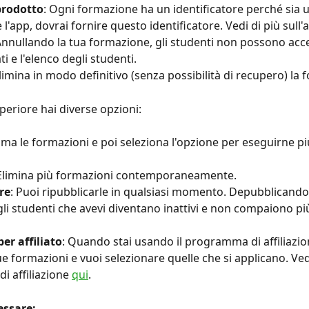
prodotto
: Ogni formazione ha un identificatore perché sia u
 l'app, dovrai fornire questo identificatore. Vedi di più sull'
Annullando la tua formazione, gli studenti non possono acc
ti e l'elenco degli studenti.
Elimina in modo definitivo (senza possibilità di recupero) la
eriore hai diverse opzioni:
ima le formazioni e poi seleziona l'opzione per eseguirne più
 Elimina più formazioni contemporaneamente.
re
: Puoi ripubblicarle in qualsiasi momento. Depubblicando 
gli studenti che avevi diventano inattivi e non compaiono più
er affiliato
: Quando stai usando il programma di affiliazio
e formazioni e vuoi selezionare quelle che si applicano. Vedi
 affiliazione 
qui
.
essare: 