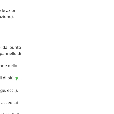
 le azioni 
azione).
, dal punto 
 pannello di 
one dello 
i di più 
qui
.
, ecc..), 
 accedi ai 