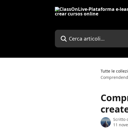
Vai al contenuto principale
Cerca articoli…
Tutte le collez
Comprendendo 
Compr
creat
Scritto
11 nov