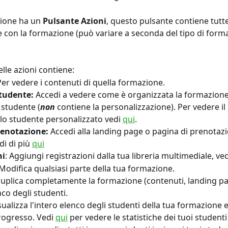
ione ha un 
Pulsante Azioni
, questo pulsante contiene tutte
e con la formazione (può variare a seconda del tipo di form
elle azioni contiene:
Per vedere i contenuti di quella formazione.
tudente:
 Accedi a vedere come è organizzata la formazione
o studente (
non
 contiene la personalizzazione). Per vedere il
llo studente personalizzato vedi 
qui
.
renotazione:
 Accedi alla landing page o pagina di prenotazi
i di più 
qui
ni
: Aggiungi registrazioni dalla tua libreria multimediale, ved
 Modifica qualsiasi parte della tua formazione.
Duplica completamente la formazione (contenuti, landing page
nco degli studenti.
isualizza l'intero elenco degli studenti della tua formazione e
rogresso. Vedi 
qui
 per vedere le statistiche dei tuoi studenti