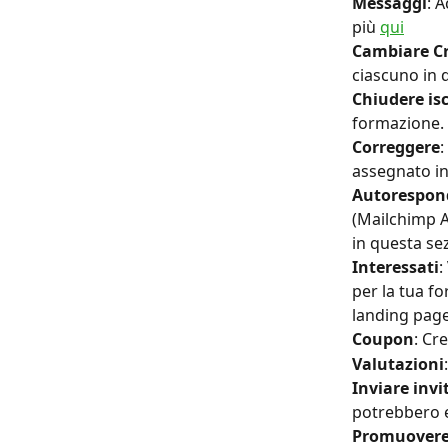
Messaggi
: A
più 
qui
Cambiare C
ciascuno in q
Chiudere isc
formazione. 
Correggere
:
assegnato in 
Autorespon
(Mailchimp A
in questa sez
Interessati
:
per la tua f
landing page
Coupon
: Cr
Valutazioni
Inviare invi
potrebbero es
Promuover