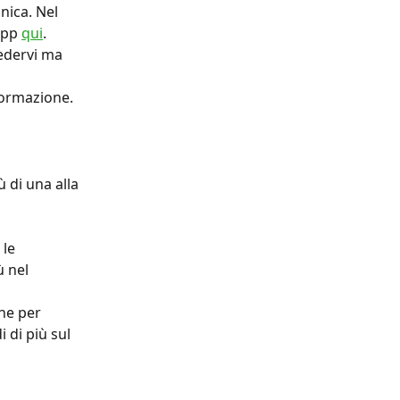
nica. Nel 
app 
qui
.
edervi ma 
 formazione.
 di una alla 
le 
 nel 
ne per 
 di più sul 