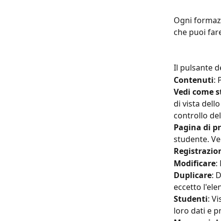
Ogni formaz
che puoi far
Il pulsante d
Contenuti
: 
Vedi come s
di vista dell
controllo de
Pagina di p
studente. Ved
Registrazio
Modificare
:
Duplicare
: 
eccetto l'ele
Studenti
: V
loro dati e p