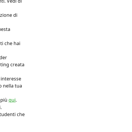
ti. Vedi di 
zione di 
uesta 
ti che hai 
der 
ting creata 
 interesse 
 nella tua 
più 
qui
.
.
tudenti che 