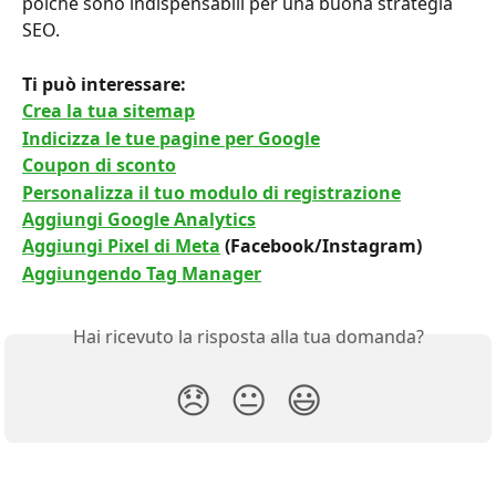
poiché sono indispensabili per una buona strategia 
SEO.
Ti può interessare: 
Crea la tua sitemap
Indicizza le tue pagine per Google
Coupon di sconto
Personalizza il tuo modulo di registrazione
Aggiungi Google Analytics
Aggiungi Pixel di Meta
 (Facebook/Instagram)
Aggiungendo Tag Manager
Hai ricevuto la risposta alla tua domanda?
😞
😐
😃