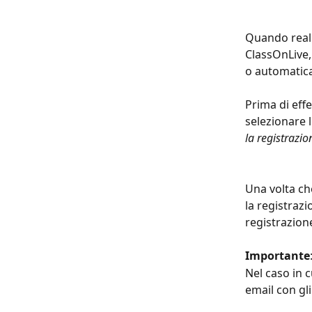
Quando reali
ClassOnLive,
o automatica
Prima di effe
selezionare l
la registrazio
Una volta che
la registrazi
registrazion
Importante
Nel caso in c
email con gli