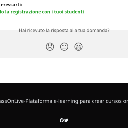
eressarti: 
 la registrazione con i tuoi studenti 
Hai ricevuto la risposta alla tua domanda?
😞
😐
😃