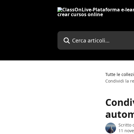
Vai al contenuto principale
Cerca articoli…
Tutte le collez
Condividi la r
Condiv
autom
Scritto
11 nov