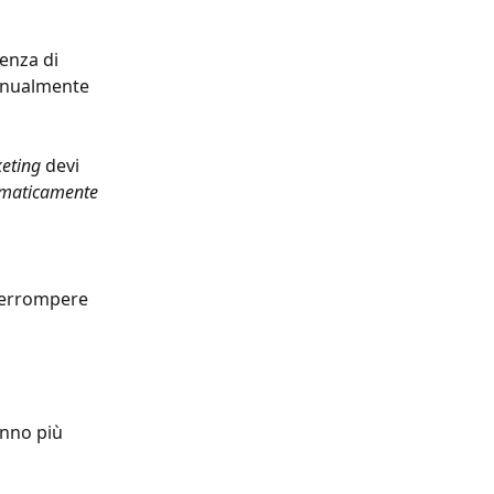
enza di 
manualmente 
eting
 devi 
omaticamente 
nterrompere 
anno più 