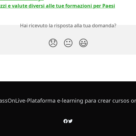
zi e valute diversi alle tue formazioni per Paesi
Hai ricevuto la risposta alla tua domanda?
😞
😐
😃