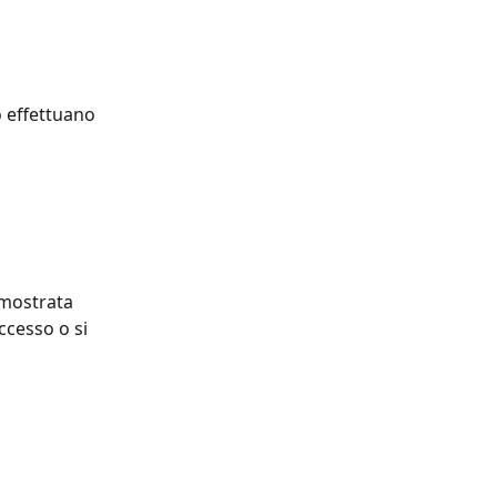
 effettuano 
 mostrata 
cesso o si 