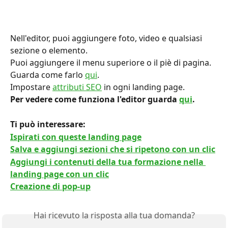
Nell'editor, puoi aggiungere foto, video e qualsiasi 
sezione o elemento.
Puoi aggiungere il menu superiore o il piè di pagina. 
Guarda come farlo 
qui
.
Impostare 
attributi SEO
 in ogni landing page.
Per vedere come funziona l'editor guarda 
qui
.
Ti può interessare:
Ispirati con queste landing page
Salva e aggiungi sezioni che si ripetono con un clic
Aggiungi i contenuti della tua formazione nella 
landing page con un clic
Creazione di pop-up
Hai ricevuto la risposta alla tua domanda?