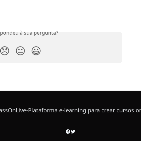
spondeu à sua pergunta?
😞
😐
😃