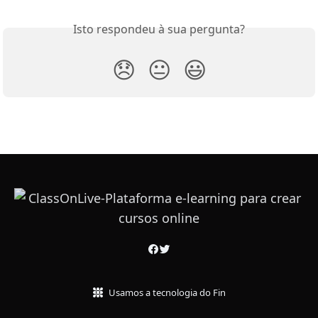
Isto respondeu à sua pergunta?
😞
😐
😃
Usamos a tecnologia do Fin