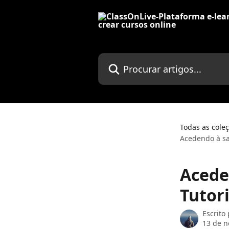
Ir para conteúdo principal
Procurar artigos...
Todas as cole
Acedendo à sa
Acede
Tutor
Escrito
13 de 