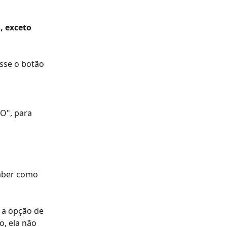
, exceto 
sse o botão 
O", para 
aber como 
 a opção de 
o, ela não 