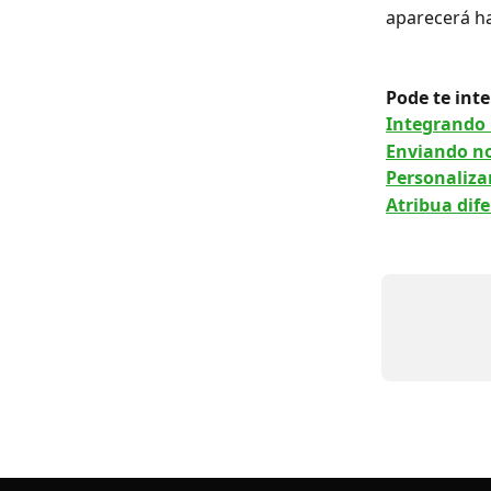
aparecerá ha
Pode te inte
Integrando
Enviando no
Personaliza
Atribua dif