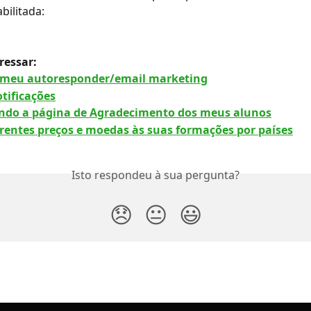
bilitada:
ressar:
 meu autoresponder/email marketing
tificações
ndo a página de Agradecimento dos meus alunos
erentes preços e moedas às suas formações por países
Isto respondeu à sua pergunta?
😞
😐
😃