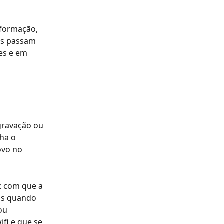
formação, 
is passam 
es e em 
 
gravação ou 
ha o 
ovo no 
z com que a 
os quando 
ou 
fi e que se 