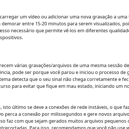
 carregar um vídeo ou adicionar uma nova gravação a uma 
 demorar entre 15-20 minutos para serem visualizados, po
sso necessário que permite vê-los em diferentes qualidad
spositivos.
ecem várias gravações/arquivos de uma mesma sessão de
ncia, pode ser porque você parou e iniciou o processo de 
tema detecta que o seu sinal não chega corretamente e fec
urso para evitar que fique em mau estado, iniciando um n
, isto último se deve a conexões de rede instáveis, o que fa
vo perca a conexão por milissegundos e gere novos arquiv
Isso faz com que sejam gerados muitos arquivos pequenos 
trecortadas. Para isso, recomendamos que você não use wi