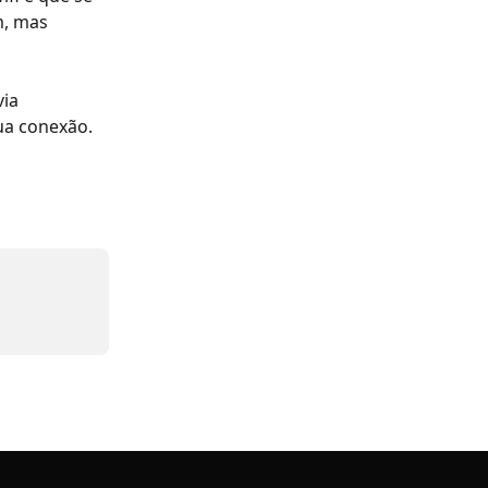
m, mas 
ia 
sua conexão.