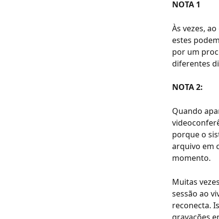
NOTA 1
Às vezes, ao
estes podem
por um proce
diferentes di
NOTA 2: 
Quando apar
videoconferê
porque o sis
arquivo em c
momento.
Muitas vezes
sessão ao vi
reconecta. 
gravações en