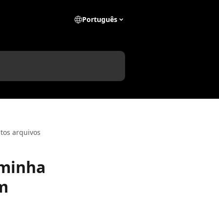
Português
tos arquivos
 minha
m