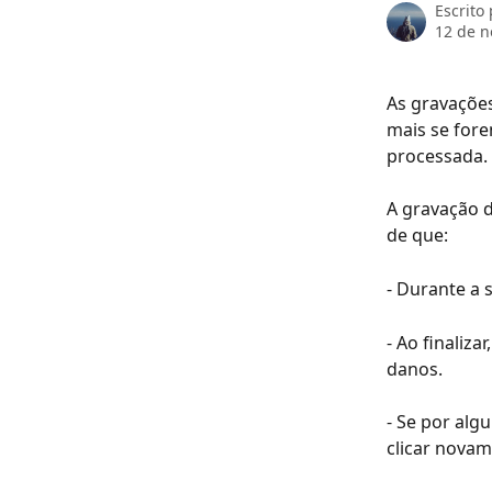
Escrito
12 de 
As gravações
mais se fore
processada.
A gravação d
de que:
- Durante a 
- Ao finaliz
danos.
- Se por algu
clicar novam