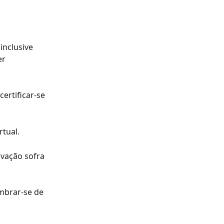
nclusive 
r 
ertificar-se 
rtual.
avação sofra 
embrar-se de 