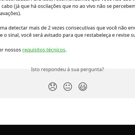
cabo (já que há oscilações que no ao vivo não se percebe
avações).
rma detectar mais de 2 vezes consecutivas que você não env
 o sinal, você será avisado para que restabeleça e revise 
er nossos 
requisitos técnicos
.
Isto respondeu à sua pergunta?
😞
😐
😃