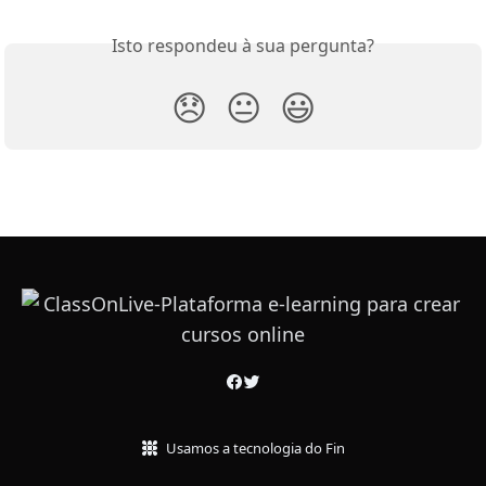
Isto respondeu à sua pergunta?
😞
😐
😃
Usamos a tecnologia do Fin