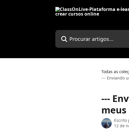
Ir para conteúdo principal
Procurar artigos...
Todas as cole
--- Enviando 
--- E
meus 
Escrito
12 de 