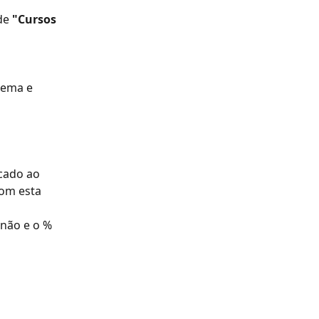
de 
"Cursos 
tema e 
icado ao 
com esta 
não e o % 