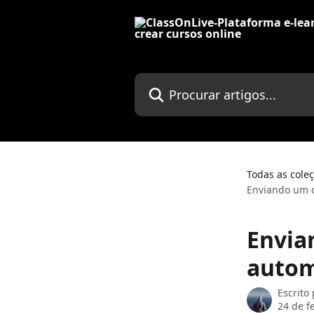
Ir para conteúdo principal
Procurar artigos...
Todas as cole
Enviando um c
Envia
autom
Escrito
24 de f