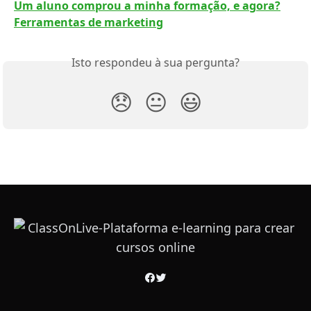
Um aluno comprou a minha formação, e agora?
Ferramentas de marketing
Isto respondeu à sua pergunta?
😞
😐
😃