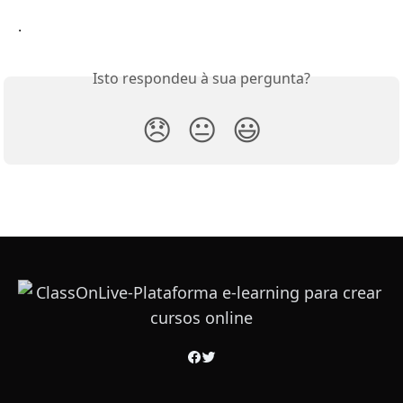
.
Isto respondeu à sua pergunta?
😞
😐
😃