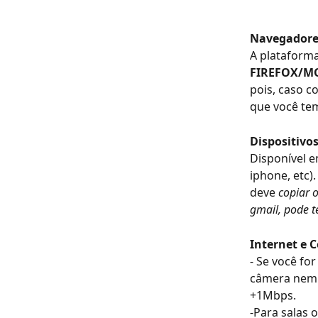
Navegadore
A plataforma
FIREFOX/MO
pois, caso c
que você te
Dispositivos
Disponível em
iphone, etc)
deve 
copiar o
gmail, pode t
Internet
e 
- Se você for
câmera nem m
+1Mbps.
-Para salas 