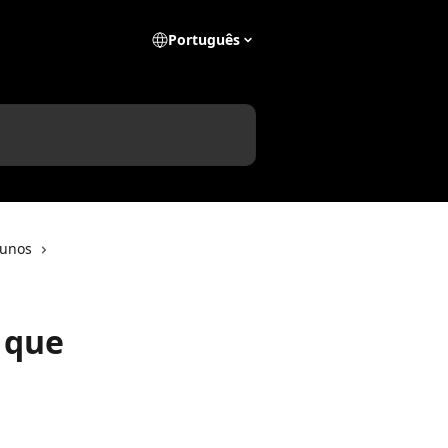
Português
lunos
s que