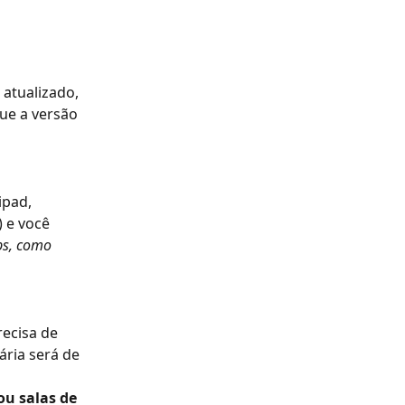
 atualizado, 
ue a versão 
ipad, 
 e você 
ps, como 
recisa de 
ária será de 
u salas de 