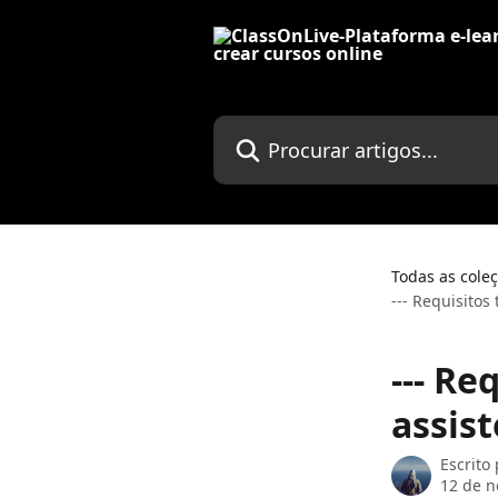
Ir para conteúdo principal
Procurar artigos...
Todas as cole
--- Requisito
--- Re
assis
Escrito
12 de 