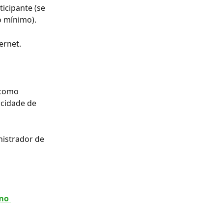
icipante (se 
o mínimo).
ernet.
 
 como 
ocidade de 
nistrador de 
mo 