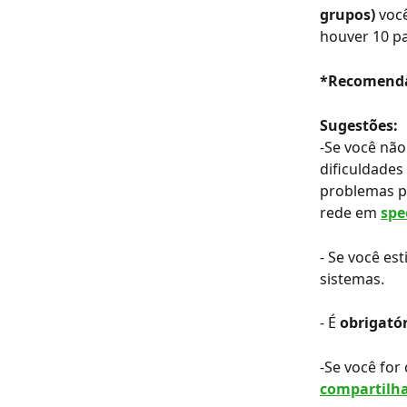
grupos)
 voc
houver 10 pa
*Recomendá
Sugestões: 
-Se você não
dificuldades
problemas pa
rede em 
spe
- Se você es
sistemas.
- É 
obrigató
-Se você for 
compartilha