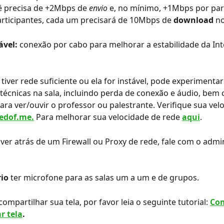
ê precisa de +2Mbps de 
envio
 e, no mínimo, +1Mbps por part
rticipantes, cada um precisará de 10Mbps de 
download
 n
vel:
 conexão por cabo para melhorar a estabilidade da Int
 tiver rede suficiente ou ela for instável, pode experimentar
 técnicas na sala, incluindo perda de conexão e áudio, bem
ra ver/ouvir o professor ou palestrante. Verifique sua vel
edof.me.
Para melhorar sua velocidade de rede 
aqui
.
tiver atrás de um Firewall ou Proxy de rede, fale com o admi
rio
 ter microfone para as salas um a um e de grupos.
compartilhar sua tela, por favor leia o seguinte tutorial: 
Co
r tela
.