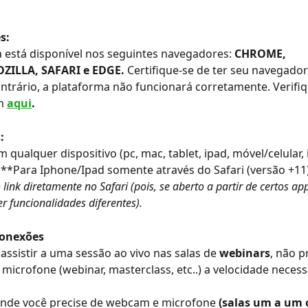
s:
 está disponível nos seguintes navegadores: 
CHROME, 
ZILLA, SAFARI e EDGE. 
Certifique-se de ter seu navegador
ontrário, a plataforma não funcionará corretamente. Verifiq
m
aqui
.
:
 qualquer dispositivo (pc, mac, tablet, ipad, móvel/celular, 
. **Para Iphone/Ipad somente através do Safari (versão +11)
 link diretamente no Safari (pois, se aberto a partir de certos ap
er funcionalidades diferentes).
Conexões
 assistir a uma sessão ao vivo nas salas de 
webinars
, não p
icrofone (webinar, masterclass, etc..) a velocidade necess
onde você precise de webcam e microfone 
(salas um a um o