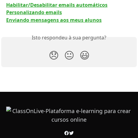
Habilitar/Desabilitar emails automáticos
Personalizando emails
Enviando mensagens aos meus alunos
Isto respondeu à sua pergunta?
😞
😐
😃