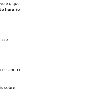
ivo é o que 
do horário 
isso 
.
 acessando o 
is sobre 