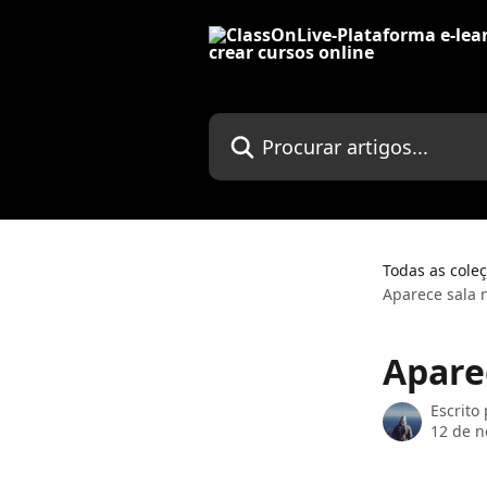
Ir para conteúdo principal
Procurar artigos...
Todas as cole
Aparece sala n
Aparec
Escrito
12 de 