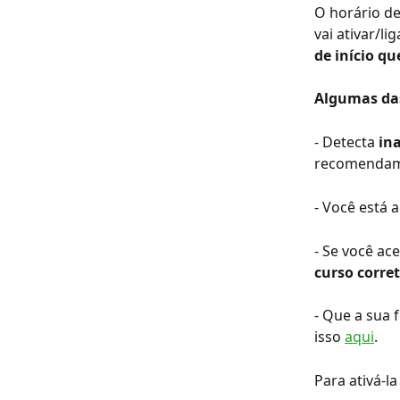
O horário de
vai ativar/lig
de início qu
Algumas das
- Detecta 
in
recomendamos
- Você está 
- Se você ac
curso corret
- Que a sua
isso 
aqui
.
Para ativá-l