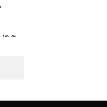
a 
om
) ou por 