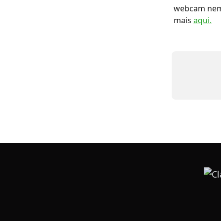
webcam nem d
mais 
aqui.