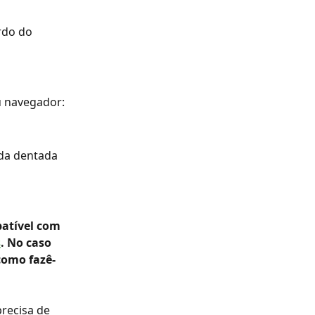
rdo do 
eu navegador:
da dentada 
atível com 
s
. No caso 
como fazê-
recisa de 