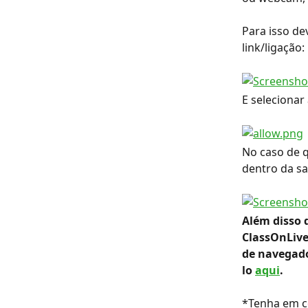
Para isso d
link/ligação:
E selecionar
No caso de 
dentro da sa
Além disso 
ClassOnLive
de navegado
lo 
aqui
.
*Tenha em co