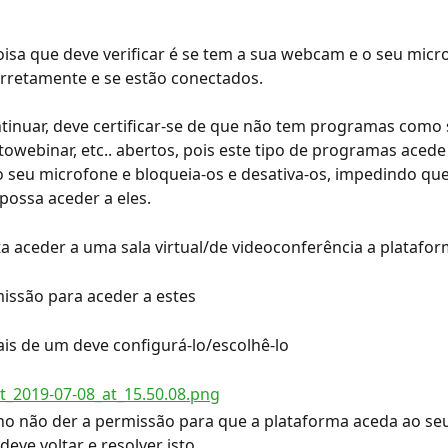
oisa que deve verificar é se tem a sua webcam e o seu micr
rretamente e se estão conectados.
tinuar, deve certificar-se de que não tem programas como 
towebinar, etc.. abertos, pois este tipo de programas acede
seu microfone e bloqueia-os e desativa-os, impedindo que
possa aceder a eles.
 aceder a uma sala virtual/de videoconferência a platafor
issão para aceder a estes
mais de um deve configurá-lo/escolhê-lo
no não der a permissão para que a plataforma aceda ao se
eve voltar e resolver isto.