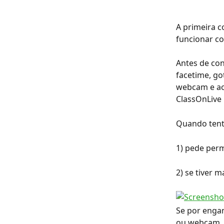
A primeira c
funcionar co
Antes de con
facetime, go
webcam e ao 
ClassOnLive 
Quando tenta
1) pede perm
2) se tiver 
Se por enga
ou webcam, d