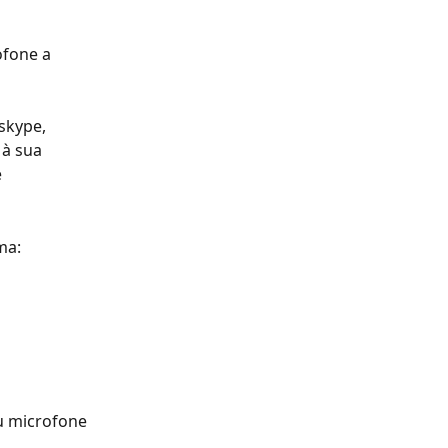
ofone a 
skype, 
 à sua 
 
ma:
u microfone 