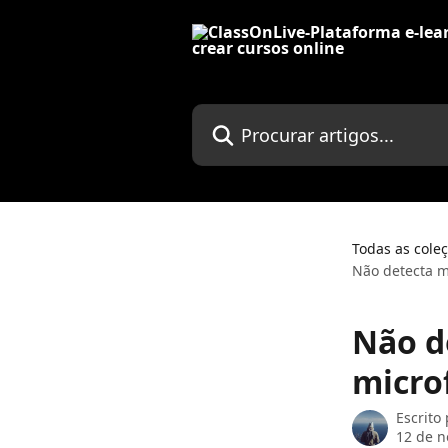
Ir para conteúdo principal
Procurar artigos...
Todas as cole
Não detecta 
Não d
micro
Escrito
12 de 