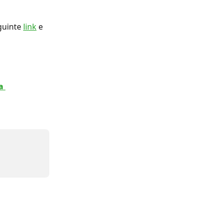
uinte 
link
 e 
a 