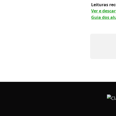
Leituras r
Ver e desca
Guia dos al