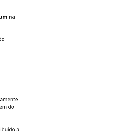
ium na 
do 
iamente 
nem do 
ibuído a 