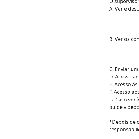
O superviso
A. Ver e des
B. Ver os co
C. Enviar u
D. Acesso ao
E. Acesso às
F. Acesso ao
G. Caso você
ou de videoc
*Depois de c
responsabil