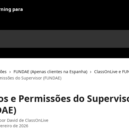
ções
FUNDAE (Apenas clientes na Espanha)
ClassOnLive e F
missões do Supervisor (FUNDAE)
os e Permissões do Supervis
AE)
 por
David de ClassOnLive
vereiro de 2026