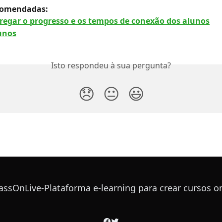
ecomendadas:
rregar o progresso e os tempos de conexão dos alunos
unos
Isto respondeu à sua pergunta?
😞
😐
😃