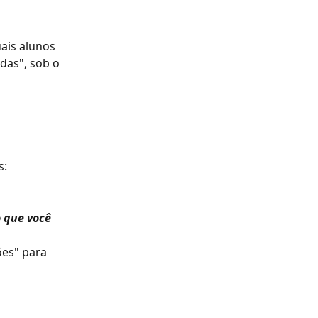
ais alunos 
das", sob o 
s:
 que você 
ões" para 