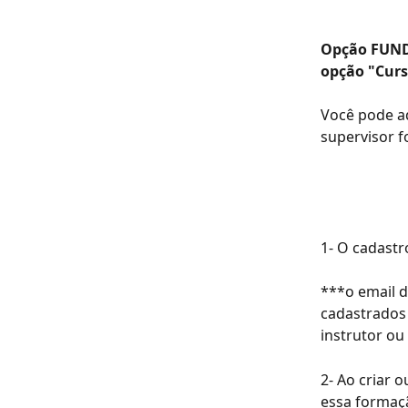
Opção FUND
opção "Curs
Você pode ad
supervisor f
1- O cadastr
***o email d
cadastrados
instrutor ou
2- Ao criar 
essa formaçã