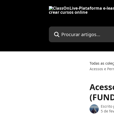
Ir para conteúdo principal
Procurar artigos...
Todas as cole
Acessos e Per
Acess
(FUND
Escrito
5 de fe