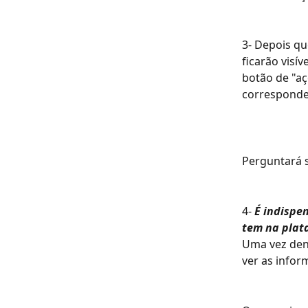
3- Depois qu
ficarão visív
botão de "aç
corresponde
Perguntará s
4- 
É indispe
tem na plat
Uma vez dent
ver as info