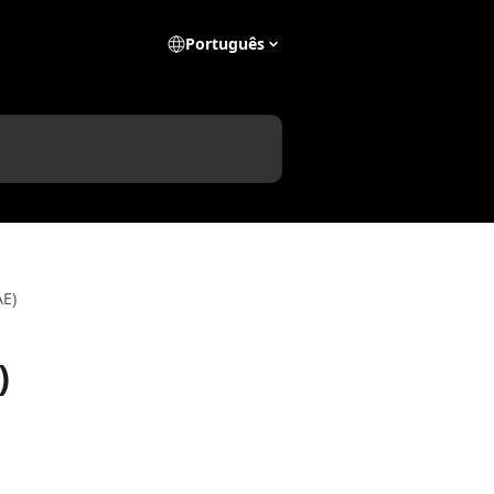
Português
AE)
)