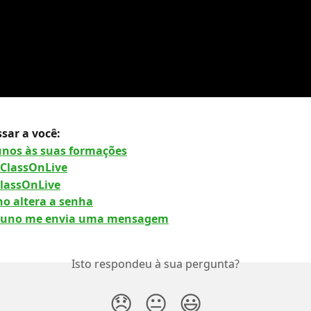
sar a você:
unos às suas formações
 ClassOnLive
ClassOnLive
o altera a senha
luno me envia uma mensagem
Isto respondeu à sua pergunta?
😞
😐
😃